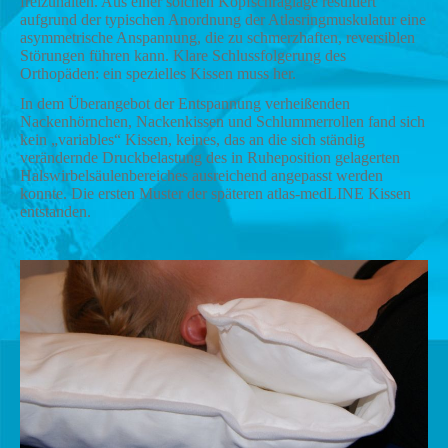
freizuhalten. Aus einer solchen Kopfschräglage resultiert
aufgrund der typischen Anordnung der Atlasringmuskulatur eine
asymmetrische Anspannung, die zu schmerzhaften, reversiblen
Störungen führen kann. Klare Schlussfolgerung des
Orthopäden: ein spezielles Kissen muss her.
In dem Überangebot der Entspannung verheißenden
Nackenhörnchen, Nackenkissen und Schlummerrollen fand sich
kein „variables“ Kissen, keines, das an die sich ständig
verändernde Druckbelastung des in Ruheposition gelagerten
Halswirbelsäulenbereiches ausreichend angepasst werden
konnte. Die ersten Muster der späteren atlas-medLINE Kissen
entstanden.