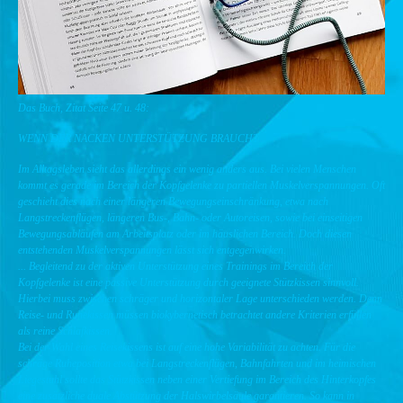
Das Buch, Zitat Seite 47 u. 48:
WENN DER NACKEN UNTERSTÜTZUNG BRAUCHT
Im Alltagsleben sieht das allerdings ein wenig anders aus. Bei vielen Menschen
kommt es gerade im Bereich der Kopfgelenke zu partiellen Muskelverspannungen. Oft
geschieht dies nach einer längeren Bewegungseinschränkung, etwa nach
Langstreckenflügen, längeren Bus-, Bahn- oder Autoreisen, sowie bei einseitigen
Bewegungsabläufen am Arbeitsplatz oder im häuslichen Bereich. Doch diesen
entstehenden Muskelverspannungen lässt sich entgegenwirken.
... Begleitend zu der aktiven Unterstützung eines Trainings im Bereich der
Kopfgelenke ist eine passive Unterstützung durch geeignete Stützkissen sinnvoll.
Hierbei muss zwischen schräger und horizontaler Lage unterschieden werden. Denn
Reise- und Ruhekissen müssen biokybernetisch betrachtet andere Kriterien erfüllen
als reine Schlafkissen.
Bei der Wahl eines Reisekissens ist auf eine hohe Variabilität zu achten. Für die
schräge Ruheposition etwa bei Langstreckenflügen, Bahnfahrten und im heimischen
Liegestuhl sollte das Stützkissen neben einer Vertiefung im Bereich des Hinterkopfes
eine zusätzliche duale Abstützung der Halswirbelsäule garantieren. So kann in