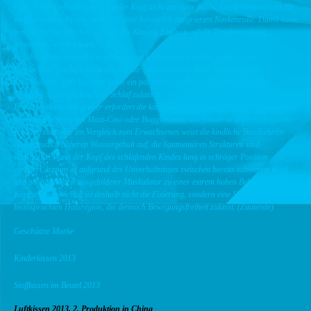
Phasen der Tiefenentspannung der Kopf nicht zur Seite fallen. Empfehlenswert ist ein
veränderbares Kissen, etwa mit einer beweglich integrierten Nackenrolle. Damit kann
bereits durch einfaches Drehen des Kissens Einfluss auf die Druckverteilung
genommen werden kann. ...
In schräger sowie in horizontaler Lage wirken durch die Besonderheit der
Kopfgelenke starke Scherkräfte auf die Atlasringmuskulatur. Ob Reise- oder
Schlafkissen – jede Variante sollte ein passives isometrisches Wechselspiel der
Muskelgruppen praktisch im Schlaf zulassen.
Besondere Beachtung aber erfordert die kindliche Wirbelsäule. Vor allem wenn wir
unseren Kleinsten mit Maxi-Cosi oder Buggy Stunde um Stunde in unphysiologischer
Haltung zumuten. Im Vergleich zum Erwachsenen weist die kindliche Bandscheibe
einen deutlich höheren Wassergehalt auf, die ligamentären Strukturen sind
elastischer. Wenn der Kopf des schlafenden Kindes lang in schräger Position
verharrt, kommt es aufgrund des Unverhältnisses zwischen bereits schwerem Kopf
und noch schwach ausgebildeter Muskulatur zu einer extrem hohen Belastung der
Kopfgelenke. Wichtig ist deshalb nicht die Fixierung, sondern eine Stützung der
beanspruchten Halsregion, die dennoch Bewegungsfreiheit zulässt. (Zitatende)
Geschützte Marke
Kinderkissen 2013
Stoffkissen im Beutel 2013
Luftkissen 2013, 2. Produktion in China