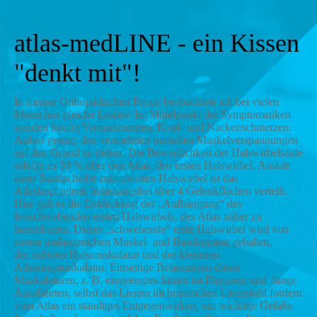
atlas-medLINE - ein Kissen
"denkt mit"!
In meiner Orthopädischen Praxis beobachtete ich bei vielen
Menschen gleiche Leiden: Im Mittelpunkt der Symptomatiken
standen häufig Verspannungen, Kopf- und Nackenschmerzen.
Anlass genug, den vermehrten partiellen Muskelverspannungen
auf den Grund zu gehen. Die Beweglichkeit der Halswirbelsäule
erfolgt zu 50 % über den Atlas, den ersten Halswirbel. Anstatt
einer Bandscheibe zum zweiten Halswirbel ist das
Atlaskopfgelenk belastungsfrei über 4 Gelenkflächen verteilt.
Hier galt es die Entdeckung der „Aufhängung“ des
freischwebenden ersten Halswirbels, des Atlas näher zu
hinterfragen. Dieser „schwebende“ erste Halswirbel wird von
einem umfangreichen Muskel- und Bandapparat gehalten,
der
äußeren Halsmuskulatur und der kleineren
Atlasringmuskulatur. Einseitige Belastungen dieser
Muskulaturen, z. B. eingeengtes Sitzen im Flugzeug und lange
Autofahrten, selbst das Liegen im heimischen Liegestuhl fordern
vom Atlas ein ständiges Entgegenwirken, um wichtige Gefäße