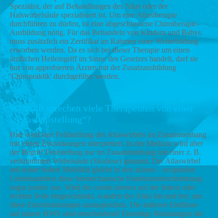
Spezialist, der auf Behandlungen des Atlas oder der
Halswirbelsäule spezialisiert ist. Um eine Atlastherapie
durchführen zu dürfen, ist eine abgeschlossene Chirotherapie-
Ausbildung nötig. Für das Behandeln von Kindern und Babys
muss zusätzlich ein Zertifikat im Rahmen einer Weiterbildung
erworben werden. Da es sich bei dieser Therapie um einen
ärztlichen Heileingriff im Sinne des Gesetzes handelt, darf sie
nur von approbierten Ärzten mit der Zusatzausbildung
'Chiropraktik' durchgeführt werden.
Weshalb sprechen viele Therapeuten von einer
„Atlasfehlstellung“?
Hier wird eine Fehlstellung des Atlaswirbels im Zusammenhang
mit vielen Erkrankungen interpretiert. In der Medizin wird aber
der Begriff Fehlstellung nur im Zusammenhang mit einer z. B.
verkrümmten Wirbelsäule (Skoliose) genannt. Der Atlaswirbel
mit seiner hohen Mobilität gleicht in den atlanto - occipitalen
Gelenkanteilen diese biomechanische Funktionseinschränkung
sogar positiv aus. Wird die carotis interna auf der linken oder
rechten Seite eingeschränkt, wandert der Atlas hin und her, um
diese Einschränkungen auszugleichen. Die äußeren Einflüsse
auf unsere HWS sind entscheidend! Einseitige Belastungen der