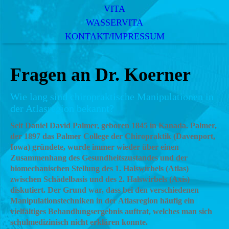
VITA
WASSERVITA
KONTAKT/IMPRESSUM
Fragen an Dr. Koerner
Wie lang sind chiropraktische Manipulationen in
der Atlasregion bekannt?
Seit Daniel David Palmer, geboren 1845 in Kanada. Palmer,
der 1897 das Palmer College der Chiropraktik (Davenport,
Iowa) gründete, wurde immer wieder über einen
Zusammenhang des Gesundheitszustandes und der
biomechanischen Stellung des 1. Halswirbels (Atlas)
zwischen Schädelbasis und des 2. Halswirbels (Axis)
diskutiert. Der Grund war, dass bei den verschiedenen
Manipulationstechniken in der Atlasregion häufig ein
vielfältiges Behandlungsergebnis auftrat, welches man sich
schulmedizinisch nicht erklären konnte.