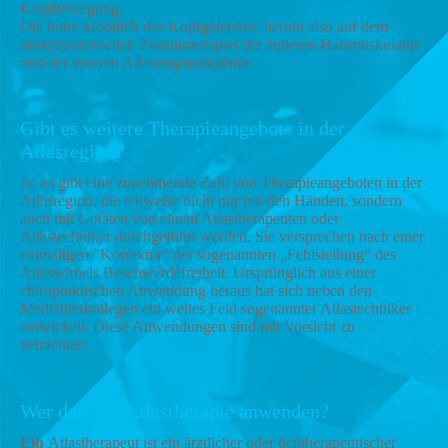
Kopfbewegung.
Die hohe Mobilität des Kopfgelenkes beruht also auf dem
biokybernetischen Zusammenspiel der äußeren Halsmuskulatur
und der inneren Atlasringmuskulatur.
Gibt es weitere Therapieangebote in der
Atlasregion?
Ja, es gibt eine zunehmende Zahl von Therapieangeboten in der
Atlasregion, die teilweise nicht nur mit den Händen, sondern
auch mit Geräten von einem Atlastherapeuten oder
Atlastechniker durchgeführt werden. Sie versprechen nach einer
einmaligen "Korrektur" der sogenannten „Fehlstellung“ des
Atlaswirbels Beschwerdefreiheit. Ursprünglich aus einer
chiropraktischen Anwendung heraus hat sich neben den
Medizinerkollegen ein weites Feld sogenannter Atlastechniker
entwickelt. Diese Anwendungen sind mit Vorsicht zu
betrachten.
Wer darf die Atlastherapie anwenden?
Ein
Atlastherapeut ist ein ärztlicher oder heiltherapeutischer