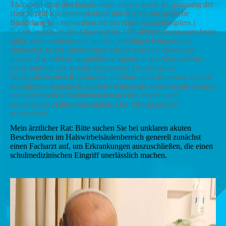
Therapeut führt den Impuls unter extrem hoher Anspannung der
Bauch- und Rückenmuskulatur durch. (Die energetische
Bündelung ist vergleichbar mit der eines Karatekämpfers.)
2. Der Impuls, in der Atlasmedizin TBS-Impuls (temporary brain
split), wird nacheinander auf den jeweiligen Körperseiten
eingesetzt. In der Atlastherapie erfolgt meist ein einseitiger
Impuls. Ein effektiv ausgeführter Impuls in der Atlasmedizin
muss sofort in der jeweils therapierten Hirnhälfte die
biophysikalischen Regelkreise im Sinne eines Bioresets optimal
korrigieren. Somatisch spürt der Patient die positiven physischen
und psychischen Veränderungen in einer eindeutigen
körperlichen Halbseitenreaktion. Der TBS-Impuls ist
schmerzfrei.
Mein ärztlicher Rat: Bitte suchen Sie bei unklaren akuten
Beschwerden im Halswirbelsäulenbereich generell zunächst
einen Facharzt auf, um Erkrankungen auszuschließen, die einen
schulmedizinischen Eingriff unerlässlich machen.