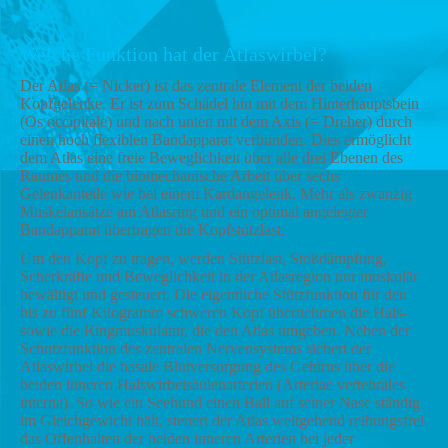
Welche Funktion hat der Atlaswirbel?
Der Atlas (= Nicker) ist das zentrale Element der beiden
Kopfgelenke. Er ist zum Schädel hin mit dem Hinterhauptsbein
(Os occipitale) und nach unten mit dem Axis (= Dreher) durch
einen hoch flexiblen Bandapparat verbunden. Dies ermöglicht
dem Atlas eine freie Beweglichkeit über alle drei Ebenen des
Raumes und die biomechanische Arbeit über sechs
Gelenkanteile wie bei einem Kardangelenk. Mehr als zwanzig
Muskelansätze am Atlasring und ein optimal angelegter
Bandapparat übertragen die Kopfstützlast.
Um den Kopf zu tragen, werden Stützlast, Stoßdämpfung,
Scherkräfte und Beweglichkeit in der Atlasregion nur muskulär
bewältigt und gesteuert. Die eigentliche Stützfunktion für den
bis zu fünf Kilogramm schweren Kopf übernehmen die Hals-
sowie die Ringmuskulatur, die den Atlas umgeben. Neben der
Schutzfunktion des zentralen Nervensystems sichert der
Atlaswirbel die basale Blutversorgung des Gehirns über die
beiden inneren Halswirbelsäulenarterien (Arteriae vertebrales
interna). So wie ein Seehund einen Ball auf seiner Nase ständig
im Gleichgewicht hält, steuert der Atlas weitgehend reibungsfrei
das Offenhalten der beiden inneren Arterien bei jeder