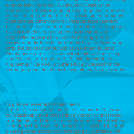
neumotorischer Störungen, die als tiefere Ursachen von
Schmerzen im Bewegungsapparat Bedeutung haben, und wird
altersunabhängig durchgeführt. Der Atlastherapeut übt manuelle
Dehnreize aus, durch welche die Verspannungen dauerhaft
beseitigt werden sollen. Durch eine Stimulation der Umgebung
des Atlaswirbels werden zentrale neurophysiologische
Schaltstellen angesprochen, deren Aktivierung für eine
Verbesserung der Koordination und der Körperwahrnehmung
sorgt. Bei der Atlastherapie nach Arlen kommen keinerlei
Medikamente zum Einsatz. Sie zielt vielmehr auf die Lösung
von Blockaden und somit auf die Selbstheilungskräfte des
Organismus." Die ÄMKA wurde 1992 als wissenschaftliche
Vereinigung manualmedizinisch ausgebildeter Ärzte gegründet.
Was unterscheidet die Atlastherapie nach Arlen und die
Atlasmedizin nach Koerner?
Es gibt zwei wesentliche Unterschiede:
1. In der Atlasmedizin behandelt der Therapeut im Gegensatz
zur Atlastherapie nicht dorsal (hinten) sondern ventral (vorne)
zum Patienten und bildet mit dessen Kopf an seinem Brustbein
während der Impulsgabe eine kontrollierte statische Einheit, um
die energetische Informationsübertragung zu optimieren. Der