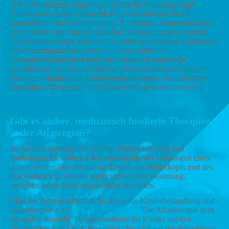
HWS-Muskulatur, eingeengtes Sitzen im Flugzeug, lange
Autofahrten, langes Sitzen am PC, Fehlhaltungen durch
anatomische Einschränkungen (z.B. Skoliose, Beinverkürzung
etc) fordern vom Atlas ein ständiges Entgegenwirken, um die
Gefäße freizuhalten. Das kann zu einer gravierenden Ermüdung
der Atlasringmuskulatur führen, diese schafft die
Gegenbewegung nicht mehr, der Ausgleich kann nicht
gewährleistet werden und diverse Beschwerdebilder können
auftreten. Manifestierte Problematiken können nicht mit einer
einmaligen "Korrektur" des Atlaswirbels behoben werden!
Gibt es andere, medizinisch fundierte Therapien
in der Atlasregion?
Ja, die Atlastherapie, die auf den Praktischen Arzt und
Radiologen Dr. Albert Arlen zurückgeht, der Wirkungen eines
oder mehrerer Impulse auf die Region des Hinterkopfs und des
Nackenbereichs und die damit verbundene Besserung
verschiedenster Beschwerdebilder beschrieb.
Zitat der Ärztegesellschaft für Manuelle Kinderbehandlung und
Atlastherapie e.V.: "Die Atlastherapie geht
als sanfte manuelle Therapiemethode für Kinder auf den
elsässischen Arzt Dr. Arlen zurück. Sie zielt auf die Behandlung