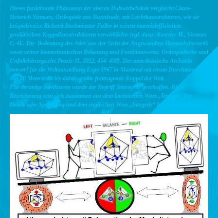
Dieses funktionale Phänomen der oberen Halswirbelsäule vergleicht Claus-
Heinrich Siemsen, Orthopäde aus Buxtehude, mit Leichtbaustrukturen, wie sie
beispielsweise Richard Buckminster Fuller in seinen materialeffizienten
geodätischen Kuppelkonstruktionen verwirklichte (vgl. dazu: Koerner H., Siemsen
C.-H.: Die Bedeutung des Atlas aus der Sicht der Angewandten Humankybernetik
sowie seiner biomechanischen Belastung und Funktionsweise. Orthopädische und
Unfallchirurgische Praxis 11, 2012, 454–458). Der amerikanische Architekt
entwarf für die Weltausstellung Expo 1967 in Montreal mit einem Durchmesser
von 80 Metern die bis dahin größte freitragende Kuppel der Welt.
Für derartige Strukturen wurde der Begriff Tensegrity geschaffen. Diese
Bezeichnung setzt sich zusammen aus dem lateinischen Wort „Tension“ für
Druck oder Spannung und dem englischen Wort „Integrity“ für Zuverlässigkeit.