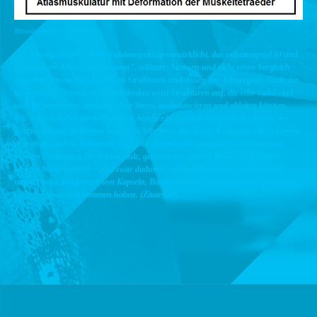
Tetraederstruktur nach Koerner
„In Tensegrity ist ein Konstruktionsprinzip verwirklicht, das selbsttragend ist und
keine innere Abstützung benötigt", erläutert Siemsen und zieht einen Vergleich
zwischen den architektonischen Strukturen und denen der Atlasregion. Auch der
anatomische Bereich des Kopfgelenkes weist Strukturen auf, die sehr stabil sind
und die permanent mechanischen Stress ausbalancieren und ableiten können.
Wie man sich dies vorstellen muss, beschreibt Siemsen beispielhaft anhand der
Kraftverteilung im Körper von Gewichthebern. Bei diesen Extremsportlern komme
es trotz der hohen Belastung durch die Hantel selbst paradoxerweise zu einer
starken Entlastung der Wirbelsäule, genauer gesagt: der Bandscheiben und
kleinen Wirbelgelenke – und zwar dadurch, dass aufgrund des Trainings die
umgebenden Strukturen von Kapseln, Bändern und Muskeln sowie der Haut die
Haltefunktion übernommen haben. (Zitatende)